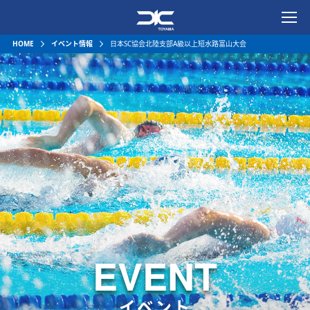
一般社団法人富山県水泳連
HOME
イベント情報
日本SC協会北陸支部A級以上短水路富山大会
EVENT
イベント