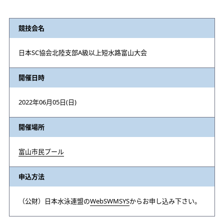
競技会名
日本SC協会北陸支部A級以上短水路富山大会
開催日時
2022年06月05日(日)
開催場所
富山市民プール
申込方法
（公財）日本水泳連盟の
WebSWMSYS
からお申し込み下さい。