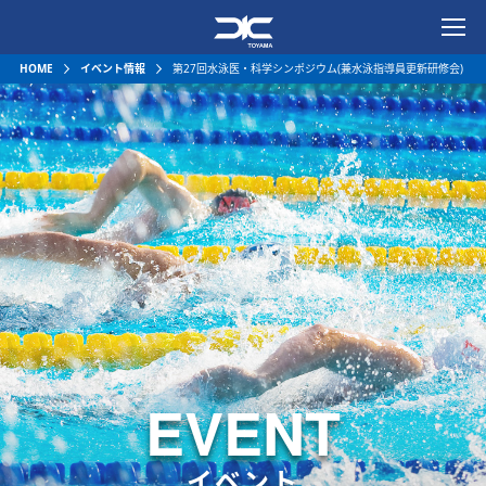
一般社団法人富山県水泳連
HOME
イベント情報
第27回水泳医・科学シンポジウム(兼水泳指導員更新研修会)
EVENT
イベント