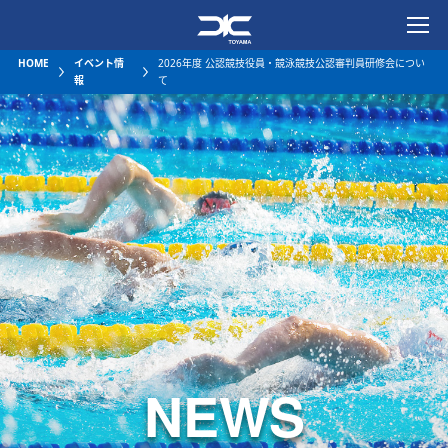
一般社団法人富山県水泳連
HOME
イベント情
2026年度 公認競技役員・競泳競技公認審判員研修会につい
報
て
NEWS