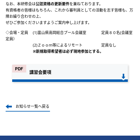
なお、本研修会は
公認資格の更新要件
を兼ねております。
有資格者の皆様はもちろん、これから審判員としての活動を志す皆様も、万
障お繰り合わせの上、
ぜひご参加くださいますようご案内申し上げます。
◇会場・定員 (1)富山県高岡総合プール会議室 定員８０名(会議室
定員）
(2)Ｚｏｏｍ等によるリモート 定員なし
※新規取得希望者は必ず現地参加とする。
講習会要項
お知らせ一覧へ戻る