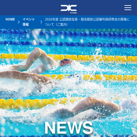
一般社団法人富山県水泳連
HOME
イベント
2026年度 公認競技役員・競泳競技公認審判員研修会の開催に
情報
ついて（ご案内）
NEWS