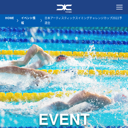
一般社団法人富山県水泳連
HOME
イベント情
日本アーティスティックスイミングチャレンジカップ2022予
報
選会
EVENT